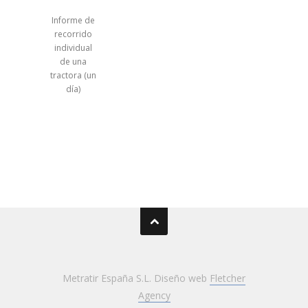
Informe de
recorrido
individual
de una
tractora (un
día)
Metratir España S.L. Diseño web
Fletcher
Agency