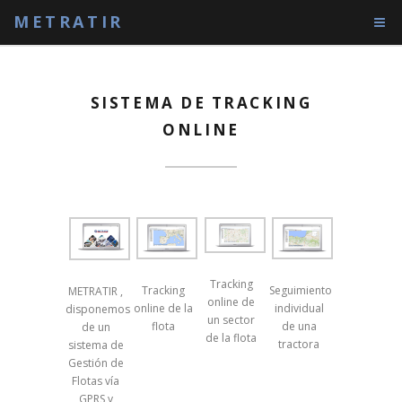
METRATIR
SISTEMA DE TRACKING
ONLINE
Tracking
Tracking
Seguimiento
METRATIR ,
online de
online de la
individual
disponemos
un sector
flota
de una
de un
de la flota
tractora
sistema de
Gestión de
Flotas vía
GPRS y